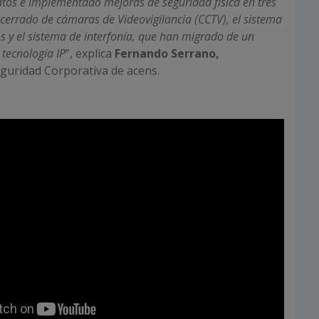
atos e implementado mejoras de seguridad física en tres
o cerrado de cámaras de Videovigilancia (CCTV), el sistema
s y el sistema de interfonía, que han migrado de un
 tecnología
IP
”, explica
Fernando Serrano,
guridad Corporativa de acens.