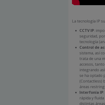
La tecnología IP s
CCTV IP
: impo
seguridad, po
tecnología (aná
Control de ac
sistema, así c
trata de una m
accesos, tanto
integrando así
se ha optado p
(Contactless) 
áreas restring
Interfonía IP
rápida y fluida
distintas área