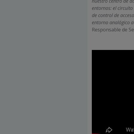
nuestro centro de d
entornos: el circuit
de control de acceso
entorno analógico a
Responsable de Se