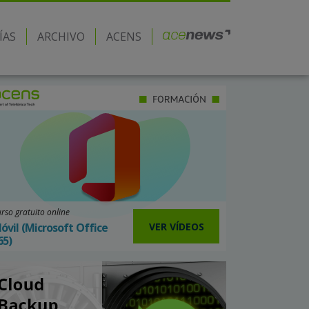
ÍAS
ARCHIVO
ACENS
rso gratuito online
VER VÍDEOS
óvil (Microsoft Office
65)