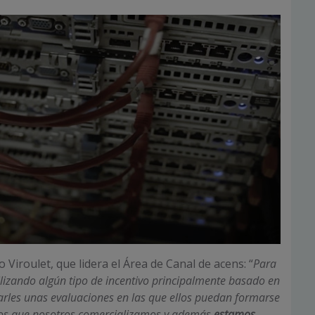
 Viroulet, que lidera el Área de Canal de acens: “
Para
ilizando algún tipo de incentivo principalmente basado en
darles unas evaluaciones en las que ellos puedan formarse
cios que nosotros comercializamos y además
estamos