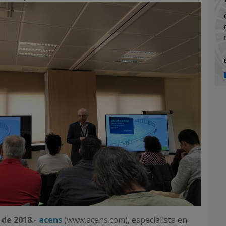
 de 2018.-
acens
(www.acens.com), especialista en