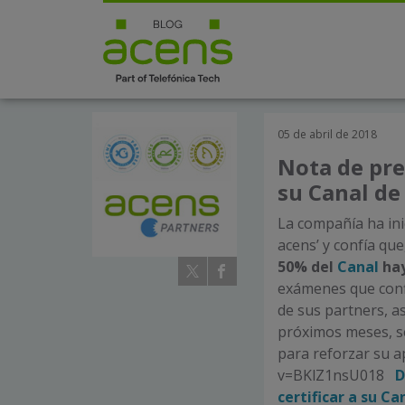
05 de abril de 2018
Nota de pre
su Canal de
La compañía ha inic
acens’ y confía que
50% del
Canal
hay
exámenes que confi
de sus partners, a
próximos meses, se
para reforzar su a
v=BKlZ1nsU018
D
certificar a su Ca