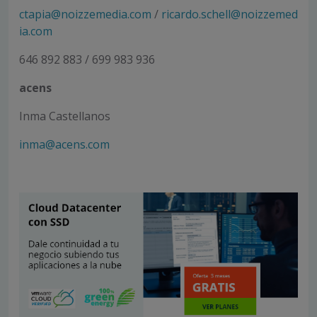
ctapia@noizzemedia.com
/
ricardo.schell@noizzemed
ia.com
646 892 883 / 699 983 936
acens
Inma Castellanos
inma@acens.com