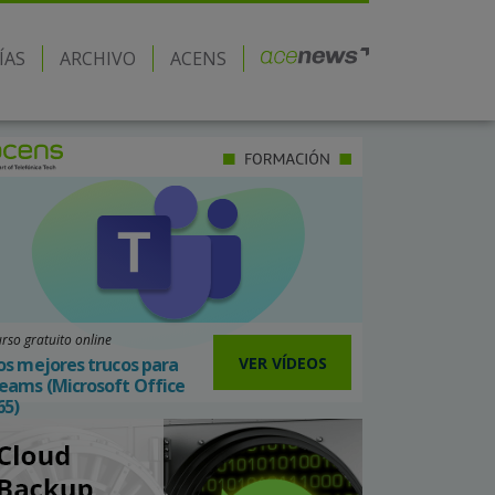
ÍAS
ARCHIVO
ACENS
rso gratuito online
VER VÍDEOS
os mejores trucos para
eams (Microsoft Office
65)