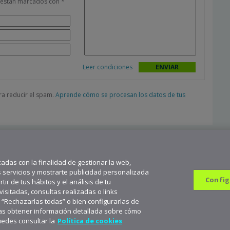
s están marcados con
*
Leer condiciones
ara reducir el spam.
Aprende cómo se procesan los datos de tus
zadas con la finalidad de gestionar la web,
s servicios y mostrarte publicidad personalizada
Config
ir de tus hábitos y el análisis de tu
sitadas, consultas realizadas o links
n “Rechazarlas todas” o bien configurarlas de
682 823 179
9
seas obtener información detallada sobre cómo
scríbete a aceNews para mantenerte a la última
Suscribirme
uedes consultar la
Política de cookies