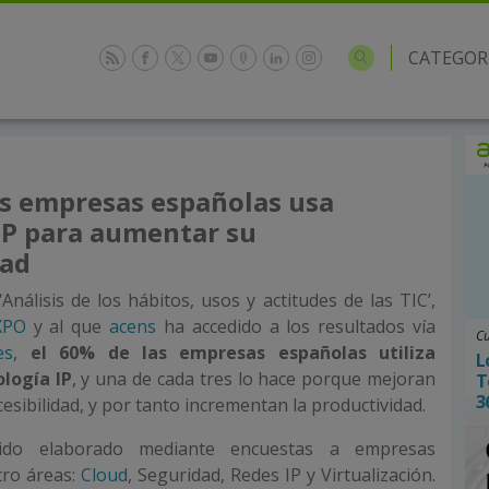
CATEGOR
as empresas españolas usa
IP para aumentar su
dad
Análisis de los hábitos, usos y actitudes de las TIC’,
XPO
y al que
acens
ha accedido a los resultados vía
Cu
es
,
el 60% de las empresas españolas utiliza
L
ología IP
, y una de cada tres lo hace porque mejoran
T
3
ccesibilidad, y por tanto incrementan la productividad.
ido elaborado mediante encuestas a empresas
ro áreas:
Cloud
, Seguridad, Redes IP y Virtualización.