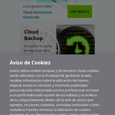
Curso gratuito online
VER VÍDEOS
Cloud Datacenter
Avanzado
Aviso de Cookies
Acens utiliza cookies propias y de terceros. Estas cookies
serán utilizadas con la finalidad de gestionar la web,
recabar información sobre la utilización del mismo,
mejorar nuestros servicios y mostrarte publicidad
personalizada relacionada con tus preferencias en base
a un perfil elaborado a partir de tus hábitos y el análisis
de tu comportamiento dentro de la web de acens (por
ejemplo, secciones visitadas, consultas realizadas o links
visitados). Puedes rechazar la utilización de cookies
haciendo clic en “Rechazarlas todas” o bien configurarlas