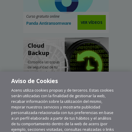
Curso gratuito online
VER VÍDEOS
Panda Antiransomware
Aviso de Cookies
Acens utiliza cookies propias y de terceros. Estas cookies
serán utilizadas con la finalidad de gestionar la web,
recabar información sobre la utilización del mismo,
mejorar nuestros servicios y mostrarte publicidad
personalizada relacionada con tus preferencias en base
a un perfil elaborado a partir de tus hábitos y el análisis
de tu comportamiento dentro de la web de acens (por
ejemplo, secciones visitadas, consultas realizadas o links