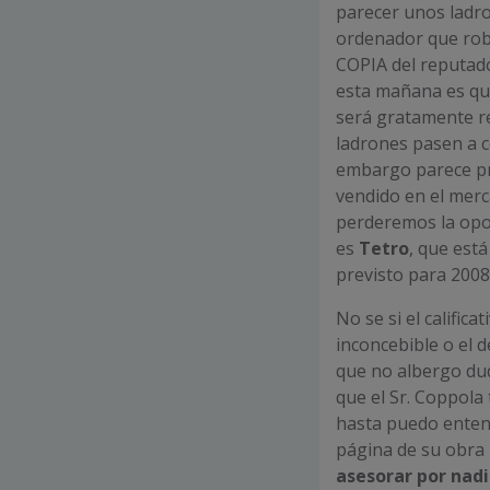
parecer unos ladr
ordenador que roba
COPIA del reputado
esta mañana es que
será gratamente r
ladrones pasen a c
embargo parece pr
vendido en el merc
perderemos la opor
es
Tetro
, que est
previsto para 2008
No se si el calific
inconcebible o el 
que no albergo dud
que el Sr. Coppola 
hasta puedo entend
página de su obra 
asesorar por nadi