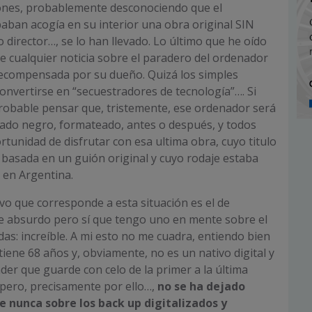
ones, probablemente desconociendo que el
ban acogía en su interior una obra original SIN
 director…, se lo han llevado. Lo último que he oído
 cualquier noticia sobre el paradero del ordenador
ecompensada por su dueño. Quizá los simples
onvertirse en “secuestradores de tecnología”…. Si
obable pensar que, tristemente, ese ordenador será
ado negro, formateado, antes o después, y todos
tunidad de disfrutar con esa ultima obra, cuyo titulo
á basada en un guión original y cuyo rodaje estaba
 en Argentina.
ativo que corresponde a esta situación es el de
de absurdo pero sí que tengo uno en mente sobre el
as: increíble. A mi esto no me cuadra, entiendo bien
tiene 68 años y, obviamente, no es un nativo digital y
er que guarde con celo de la primer a la última
pero, precisamente por ello…,
no se ha dejado
e nunca sobre los back up digitalizados y