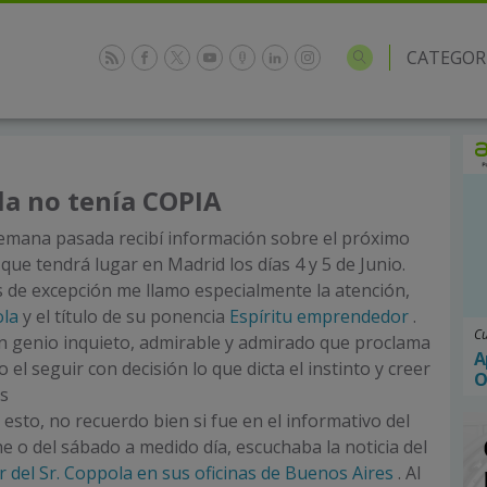
CATEGOR
ola no tenía COPIA
semana pasada recibí información sobre el próximo
que tendrá lugar en Madrid los días 4 y 5 de Junio.
 de excepción me llamo especialmente la atención,
ola
y el título de su ponencia
Espíritu emprendedor
.
Cu
un genio inquieto, admirable y admirado que proclama
A
o el seguir con decisión lo que dicta el instinto y creer
O
as
 esto, no recuerdo bien si fue en el informativo del
e o del sábado a medido día, escuchaba la noticia del
 del Sr. Coppola en sus oficinas de Buenos Aires
. Al