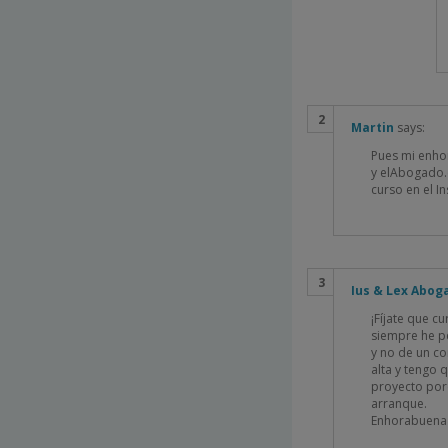
Martin
says:
Pues mi enho
y elAbogado.
curso en el I
Ius & Lex Abog
¡Fíjate que 
siempre he p
y no de un c
alta y tengo 
proyecto por
arranque.
Enhorabuena a