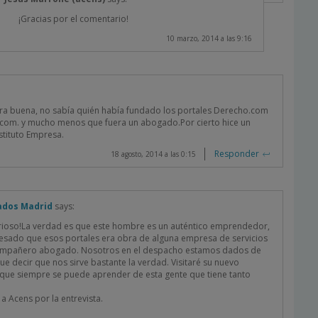
¡Gracias por el comentario!
10 marzo, 2014 a las 9:16
ra buena, no sabía quién había fundado los portales Derecho.com
com. y mucho menos que fuera un abogado.Por cierto hice un
nstituto Empresa.
Responder
18 agosto, 2014 a las 0:15
ados Madrid
says:
curioso!La verdad es que este hombre es un auténtico emprendedor,
esado que esos portales era obra de alguna empresa de servicios
ompañero abogado. Nosotros en el despacho estamos dados de
que decir que nos sirve bastante la verdad. Visitaré su nuevo
que siempre se puede aprender de esta gente que tiene tanto
 Acens por la entrevista.