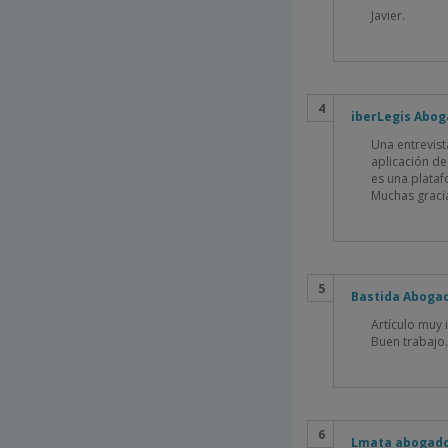
Javier.
iberLegis Abog
Una entrevist
aplicación de
es una plataf
Muchas gracia
Bastida Aboga
Artículo muy 
Buen trabajo.
Lmata abogados