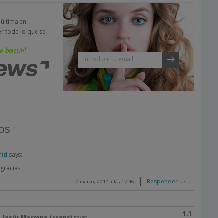
a última en
er todo lo que se
o boletín!
os
rid
says:
 gracias
Responder
7 marzo, 2014 a las 17:46
Jesús Marrone (acens)
says: