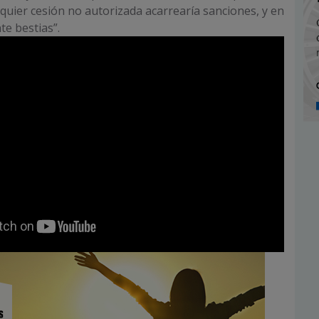
lquier cesión no autorizada acarrearía sanciones, y en
te bestias”.