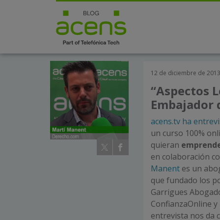
12 de diciembre de 201
“Aspectos L
Embajador d
acens.tv ha entrev
un curso 100% onli
quieran
emprender
en colaboración co
Manent
es un abog
que fundado los p
Garrigues Abogado
ConfianzaOnline y 
entrevista nos da 