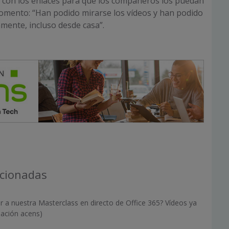
 con los enlaces para que los compañeros los puedan
omento: “Han podido mirarse los vídeos y han podido
mente, incluso desde casa”.
acionadas
ir a nuestra Masterclass en directo de Office 365? Vídeos ya
mación acens)