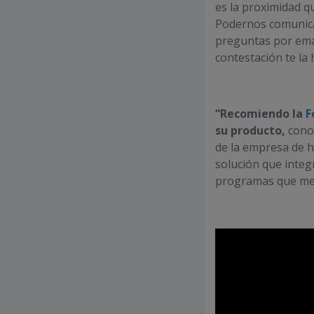
es la proximidad q
Podernos comunica
preguntas por emai
contestación te la 
“Recomiendo la
F
su producto,
conoc
de la empresa de ho
solución que integr
programas que mej