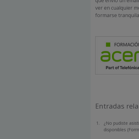
que envió un email
ver en cualquier m
formarse tranquila
Entradas rel
¿No pudiste asist
disponibles (For