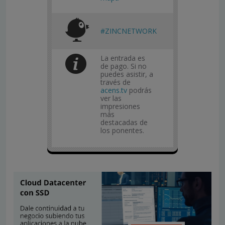
#ZINCNETWORK
La entrada es
de pago. Si no
puedes asistir, a
través de
acens.tv
podrás
ver las
impresiones
más
destacadas de
los ponentes.