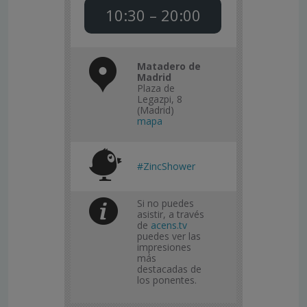
10:30 – 20:00
Matadero de
Madrid
Plaza de
Legazpi, 8
(Madrid)
mapa
#ZincShower
Si no puedes
asistir, a través
de
acens.tv
puedes ver las
impresiones
más
destacadas de
los ponentes.