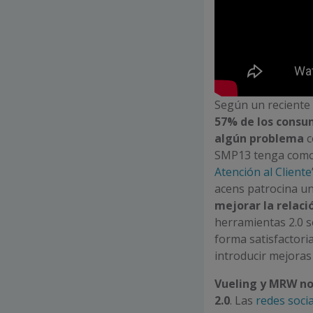
Según un reciente 
57% de los consu
algún problema
c
SMP13 tenga como t
Atención al Cliente
acens patrocina un
mejorar la relaci
herramientas 2.0 s
forma satisfactor
introducir mejoras 
Vueling y MRW nos
2.0
. Las
redes soci