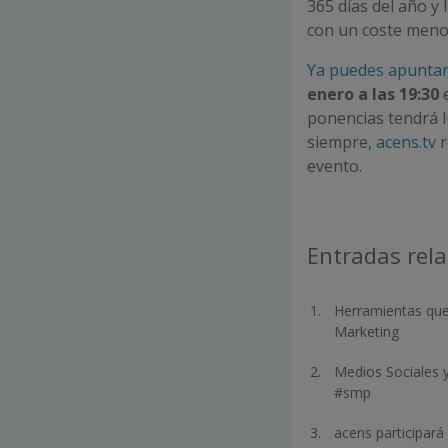
365 días del año y
con un coste menor
Ya puedes apunta
enero a las 19:30
e
ponencias tendrá lu
siempre,
acens.tv
r
evento.
Entradas rel
Herramientas que
Marketing
Medios Sociales y
#smp
acens participará