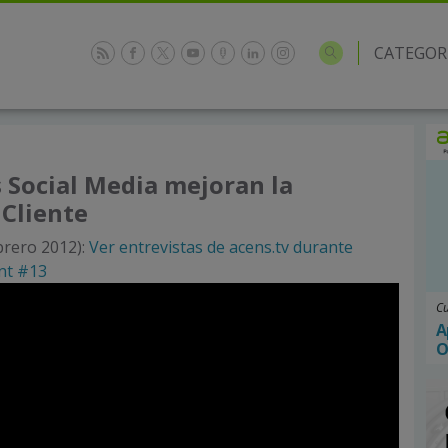
CATEGOR
 Social Media mejoran la
 Cliente
brero 2012):
Ver entrevistas de acens.tv durante
int #13
Cu
A
O