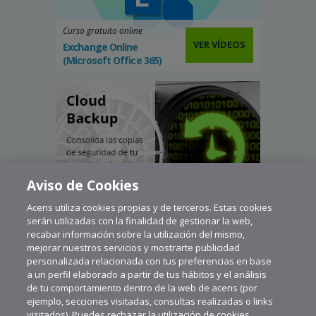
Curso gratuito online
VER VÍDEOS
Exchange Online
(Microsoft Office 365)
Aviso de Cookies
Acens utiliza cookies propias y de terceros. Estas cookies
serán utilizadas con la finalidad de gestionar la web,
recabar información sobre la utilización del mismo,
mejorar nuestros servicios y mostrarte publicidad
personalizada relacionada con tus preferencias en base
a un perfil elaborado a partir de tus hábitos y el análisis
de tu comportamiento dentro de la web de acens (por
ejemplo, secciones visitadas, consultas realizadas o links
visitados). Puedes rechazar la utilización de cookies