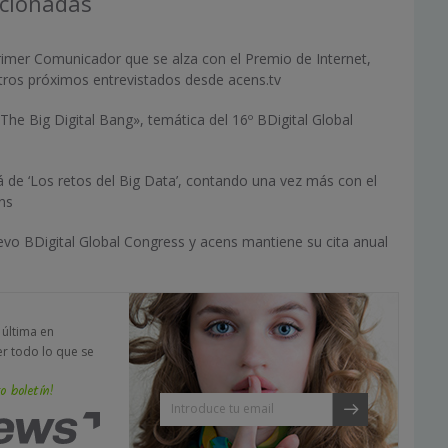
acionadas
rimer Comunicador que se alza con el Premio de Internet,
tros próximos entrevistados desde acens.tv
The Big Digital Bang», temática del 16º BDigital Global
rá de ‘Los retos del Big Data’, contando una vez más con el
ns
vo BDigital Global Congress y acens mantiene su cita anual
a última en
er todo lo que se
o boletín!