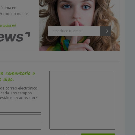
a última en
er todo lo que se
o boletín!
un comentario o
 algo.
 de correo electrónico
icada.
Los campos
s están marcados con
*