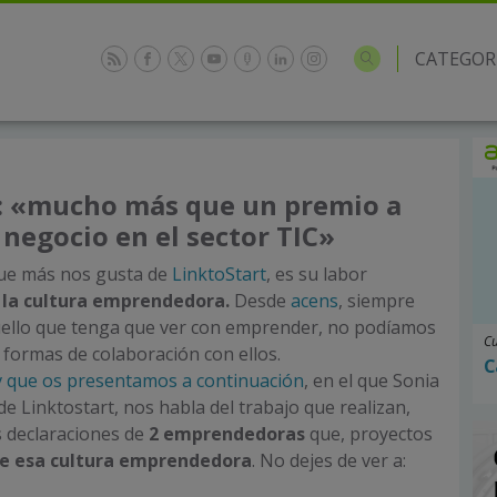
CATEGOR
t: «mucho más que un premio a
 negocio en el sector TIC»
que más nos gusta de
LinktoStart
, es su labor
 la cultura emprendedora.
Desde
acens
, siempre
uello que tenga que ver con emprender, no podíamos
Cu
s formas de colaboración con ellos.
C
tv que os presentamos a continuación
, en el que Sonia
e Linktostart, nos habla del trabajo que realizan,
s declaraciones de
2 emprendedoras
que, proyectos
de esa cultura emprendedora
. No dejes de ver a: