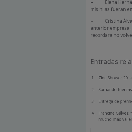
– Elena Herná
mis hijas fueran e
– Cristina Álva
anterior empresa,
recordara no volve
Entradas rel
Zinc Shower 2014:
Sumando fuerzas
Entrega de premio
Francine Gálvez: 
mucho más valie