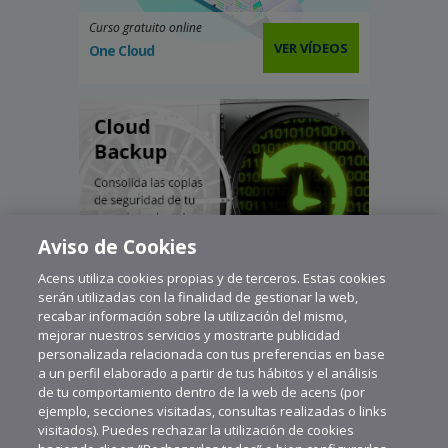
Curso gratuito online
VER VÍDEOS
One Cloud
Aviso de Cookies
Acens utiliza cookies propias y de terceros. Estas cookies
serán utilizadas con la finalidad de gestionar la web,
recabar información sobre la utilización del mismo,
mejorar nuestros servicios y mostrarte publicidad
personalizada relacionada con tus preferencias en base
a un perfil elaborado a partir de tus hábitos y el análisis
de tu comportamiento dentro de la web de acens (por
ejemplo, secciones visitadas, consultas realizadas o links
visitados). Puedes rechazar la utilización de cookies