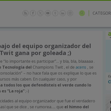
CATEGOR
bajo del equipo organizador del
wit gana por goleada ;)
e “lo importante es participar”… y bla, bla, blaaaaa .
e Tecnología del
Champions Twit , el de
acens
, se
 consolación” – no hace fala que os explique lo que es
Cu
cursos más caben. En cualquier caso, y por
C
 a todos los que defendisteis el verde cundo lo
es “La roja”
;-)
licidades al equipo organizador que fue el verdadero
así que se dice , se rumorea….. que
el himno del