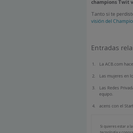
champions Twit v
Tanto si te perdist
visión del Champio
Entradas rel
La ACB.com hace 
Las mujeres en lo
Las Redes Privada
equipo.
acens con el Star
Si quieres estar a l
tecnología y conoc