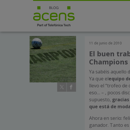
11 de junio de 2010
El buen tra
Champions T
Ya sabéis aquello d
Ya que el
equipo d
llevo el “trofeo de
eso… – , pocos dis
supuesto,
gracias
que está de moda 
Ahora en serio: fe
ganador. Tanto es 