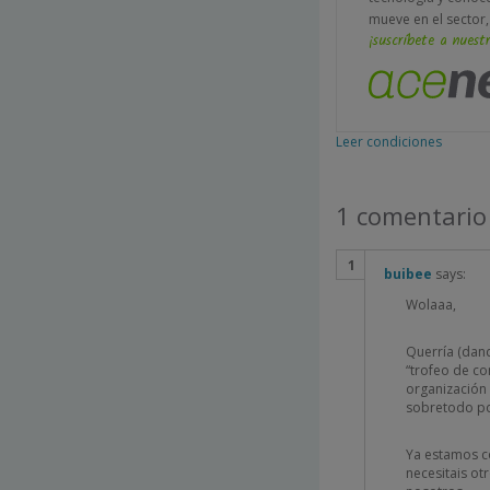
mueve en el sector,
¡suscríbete a nuestr
Leer condiciones
1 comentario
buibee
says:
Wolaaa,
Querría (dan
“trofeo de co
organización
sobretodo po
Ya estamos co
necesitais ot