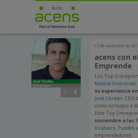
17 de noviembre de 201
acens con e
Emprende
Los Top Entrepren
Madrid Emprende
su experiencia 
José Cerdán
, CEO 
como consejos e id
Este Top Entrepre
noviembre
a las 
Vicálvaro
.
Puedes a
emprendedores.