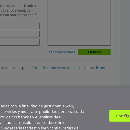
 de correo electrónico
icada.
Los campos
s están marcados con
*
Leer condiciones
ara reducir el spam.
Aprende cómo se procesan los datos de tus
zadas con la finalidad de gestionar la web,
s servicios y mostrarte publicidad personalizada
Config
ir de tus hábitos y el análisis de tu
sitadas, consultas realizadas o links
n “Rechazarlas todas” o bien configurarlas de