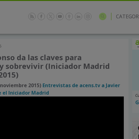
CATEGOR
5
onso da las claves para
 sobrevivir (Iniciador Madrid
2015)
6 noviembre 2015)
Entrevistas de acens.tv a Javier
 el Iniciador Madrid
Cu
G