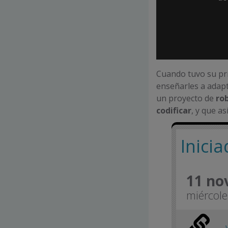
Cuando tuvo su pri
enseñarles a adapt
un proyecto de
ro
codificar
, y que a
Inici
11 no
miércole