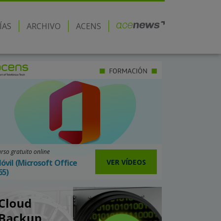
ÍAS
ARCHIVO
ACENS
rso gratuito online
VER VÍDEOS
óvil (Microsoft Office
65)