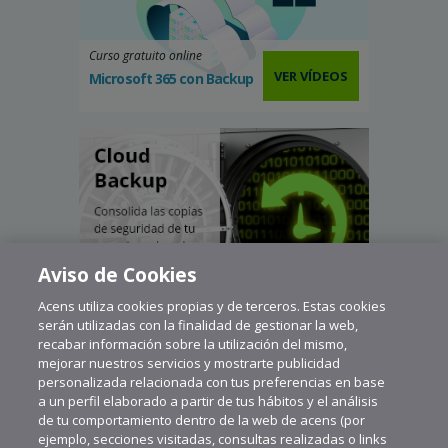
Curso gratuito online
VER VÍDEOS
Microsoft 365 con Backup
Aviso de Cookies
Acens utiliza cookies propias y de terceros. Estas cookies
serán utilizadas con la finalidad de gestionar la web,
recabar información sobre la utilización del mismo,
mejorar nuestros servicios y mostrarte publicidad
personalizada relacionada con tus preferencias en base
a un perfil elaborado a partir de tus hábitos y el análisis
de tu comportamiento dentro de la web de acens (por
ejemplo, secciones visitadas, consultas realizadas o links