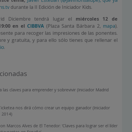
ns.tv
durante la II Edición de Iniciador Kids.
drid Diciembre tendrá lugar el
miércoles 12 de
19:00 en el
CIBBVA
(Plaza Santa Bárbara 2,
mapa
).
sente para recoger las impresiones de las ponentes.
bre y gratuita, y para ello sólo tienes que rellenar el
io
.
acionadas
da las claves para emprender y sobrevivir (Iniciador Madrid
Ticketea nos dirá cómo crear un equipo ganador (Iniciador
 2014)
on Marcos Alves de El Tenedor: ‘Claves para lograr ser el líder
staurantes en España’