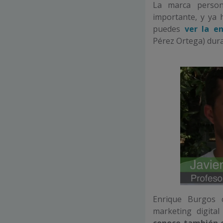
La marca person
importante, y ya 
puedes
ver la e
Pérez Ortega) dura
Enrique Burgos 
marketing digita
conoce también 