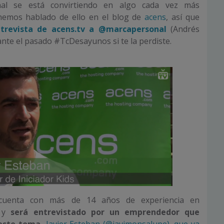
al se está convirtiendo en algo cada vez más
hemos hablado de ello en el blog de
acens
, así que
ntrevista de acens.tv a @marcapersonal
(Andrés
nte el pasado #TcDesayunos si te la perdiste.
cuenta con más de 14 años de experiencia en
l y
será entrevistado por un emprendedor que
este tema,
Javier Esteban (@javimonsalupe), que ya