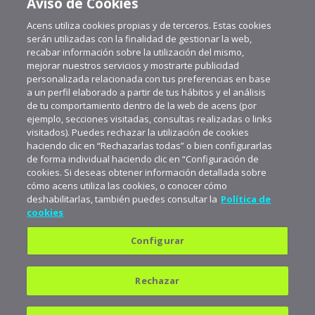
Aviso de Cookies
Acens utiliza cookies propias y de terceros. Estas cookies
serán utilizadas con la finalidad de gestionar la web,
recabar información sobre la utilización del mismo,
mejorar nuestros servicios y mostrarte publicidad
personalizada relacionada con tus preferencias en base
a un perfil elaborado a partir de tus hábitos y el análisis
de tu comportamiento dentro de la web de acens (por
ejemplo, secciones visitadas, consultas realizadas o links
visitados). Puedes rechazar la utilización de cookies
haciendo clic en “Rechazarlas todas” o bien configurarlas
de forma individual haciendo clic en “Configuración de
cookies. Si deseas obtener información detallada sobre
cómo acens utiliza las cookies, o conocer cómo
deshabilitarlas, también puedes consultar la
Política de
cookies
Configurar
Política de privacidad
Política de cookies
Rechazar
Aviso legal
Suscríbete a aceNews para
mantenerte a la última
682 823 179
900 103 293