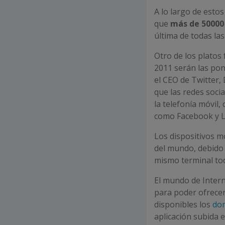
A lo largo de esto
que
más de 50000 
última de todas la
Otro de los platos
2011 serán las pon
el
CEO
de Twitter, 
que las redes soci
la telefonía móvi
como Facebook y L
Los dispositivos m
del mundo, debido 
mismo terminal tod
El mundo de Intern
para poder ofrecer
disponibles los
dom
aplicación subida 