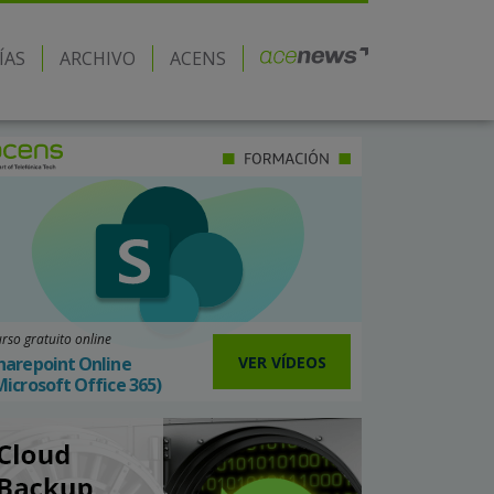
ÍAS
ARCHIVO
ACENS
rso gratuito online
VER VÍDEOS
harepoint Online
Microsoft Office 365)