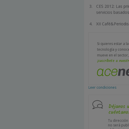
CES 2012: Las pr
servicios basado
XII Café&Periodis
Si quieres estar a l
tecnología y conoc
mueve en el sector,
¡suscríbete a nuestr
Leer condiciones
Déjanos 
cuéntanos
Tu dirección
no será publ