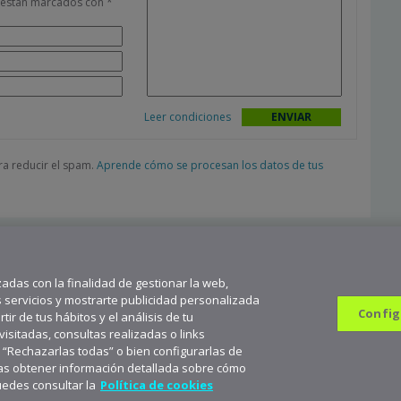
s están marcados con
*
Leer condiciones
ara reducir el spam.
Aprende cómo se procesan los datos de tus
zadas con la finalidad de gestionar la web,
s servicios y mostrarte publicidad personalizada
Config
ir de tus hábitos y el análisis de tu
sitadas, consultas realizadas o links
n “Rechazarlas todas” o bien configurarlas de
682 823 179
9
seas obtener información detallada sobre cómo
scríbete a aceNews para mantenerte a la última
Suscribirme
uedes consultar la
Política de cookies