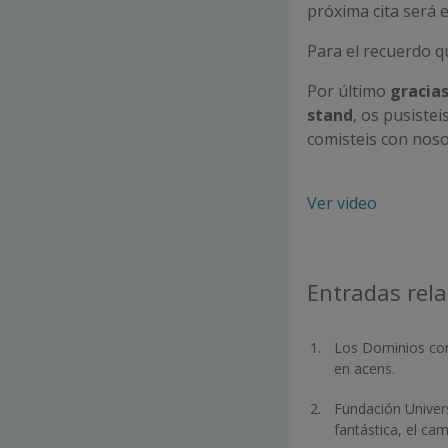
próxima cita será 
Para el recuerdo 
Por último
gracias
stand
, os pusistei
comisteis con nosot
Ver video
Entradas rel
Los Dominios con 
en acens.
Fundación Univers
fantástica, el ca