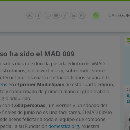
CATEGOR
oso ha sido el MAD 009
os dos días que duro la pasada edición del «MAD
isfrutamos, nos divertimos y, sobre todo, sobre
Internet por los cuatro costados. 6 años separan la
ens
en el
primer MadinSpain
de esta cuarta edición,
Cu
to y comprobado de primera mano el gran trabajo
A
tigio adquirido.
O
o con
1.600 personas
, un viernes y un sábado del
finales de junio no es una fácil tarea. El MAD 009 lo
sde acens felicitar a todo el equipo que compone
special, a su Fundación
domestica.org
. Nuestra