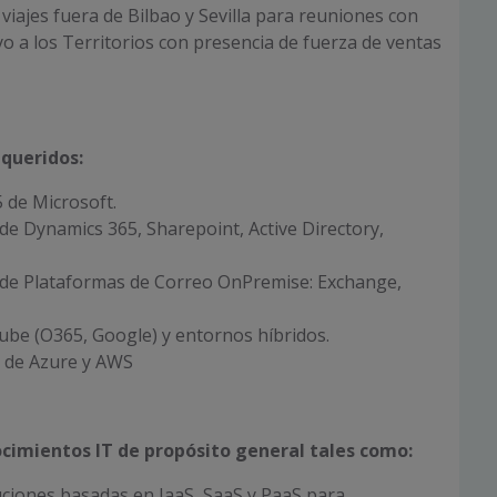
iajes fuera de Bilbao y Sevilla para reuniones con
yo a los Territorios con presencia de fuerza de ventas
equeridos
:
5 de Microsoft.
de Dynamics 365, Sharepoint, Active Directory,
de Plataformas de Correo OnPremise: Exchange,
ube (O365, Google) y entornos híbridos.
s de Azure y AWS
cimientos IT de propósito general tales como:
ciones basadas en IaaS, SaaS y PaaS para