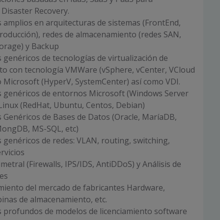
 Disaster Recovery.
 amplios en arquitecturas de sistemas (FrontEnd,
roducción), redes de almacenamiento (redes SAN,
torage) y Backup
genéricos de tecnologías de virtualización de
nto con tecnología VMWare (vSphere, vCenter, VCloud
o Microsoft (HyperV, SystemCenter) así como VDI.
 genéricos de entornos Microsoft (Windows Server
 Linux (RedHat, Ubuntu, Centos, Debian)
 Genéricos de Bases de Datos (Oracle, MaríaDB,
MongDB, MS-SQL, etc)
genéricos de redes: VLAN, routing, switching,
rvicios
metral (Firewalls, IPS/IDS, AntiDDoS) y Análisis de
des
miento del mercado de fabricantes Hardware,
binas de almacenamiento, etc.
 profundos de modelos de licenciamiento software