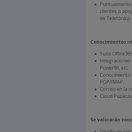
Puntualmente v
clientes o apo
de Telefónica.
Conocimientos r
Suite Office36
Integraciones 
PowerBI, etc.
Conocimiento 
POP/IMAP.
Correo en la n
Cloud Pública
Se valorarán cono
Diseño de solu