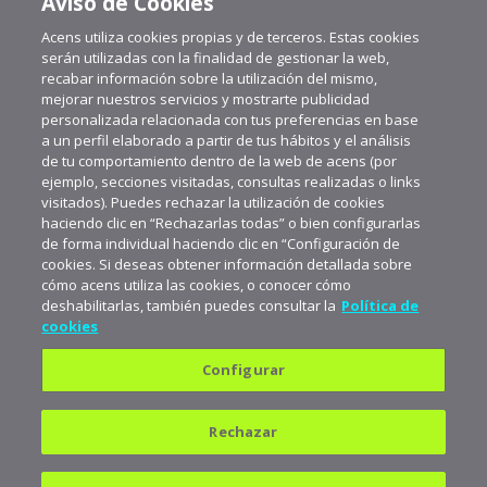
Aviso de Cookies
Acens utiliza cookies propias y de terceros. Estas cookies
serán utilizadas con la finalidad de gestionar la web,
recabar información sobre la utilización del mismo,
mejorar nuestros servicios y mostrarte publicidad
personalizada relacionada con tus preferencias en base
a un perfil elaborado a partir de tus hábitos y el análisis
de tu comportamiento dentro de la web de acens (por
ejemplo, secciones visitadas, consultas realizadas o links
visitados). Puedes rechazar la utilización de cookies
haciendo clic en “Rechazarlas todas” o bien configurarlas
de forma individual haciendo clic en “Configuración de
cookies. Si deseas obtener información detallada sobre
cómo acens utiliza las cookies, o conocer cómo
deshabilitarlas, también puedes consultar la
Política de
cookies
Configurar
Política de privacidad
Política de cookies
Rechazar
Aviso legal
Suscríbete a aceNews para
mantenerte a la última
682 823 179
900 103 293