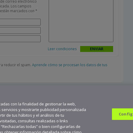
 de correo electrónico
icada.
Los campos
s están marcados con
*
Leer condiciones
ara reducir el spam.
Aprende cómo se procesan los datos de tus
zadas con la finalidad de gestionar la web,
s servicios y mostrarte publicidad personalizada
Config
ir de tus hábitos y el análisis de tu
sitadas, consultas realizadas o links
n “Rechazarlas todas” o bien configurarlas de
682 823 179
9
seas obtener información detallada sobre cómo