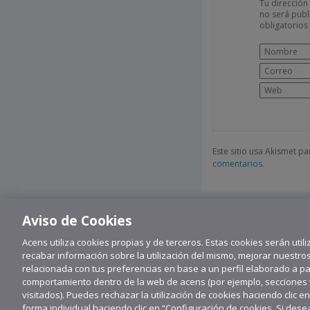
Tu dirección
no será publ
obligatorio
Este sitio usa Akismet p
comentarios.
Aviso de Cookies
Acens utiliza cookies propias y de terceros. Estas cookies serán utili
recabar información sobre la utilización del mismo, mejorar nuestro
relacionada con tus preferencias en base a un perfil elaborado a part
comportamiento dentro de la web de acens (por ejemplo, secciones vi
visitados). Puedes rechazar la utilización de cookies haciendo clic e
forma individual haciendo clic en “Configuración de cookies. Si de