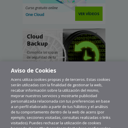
Curso gratuito online
VER VÍDEOS
One Cloud
Aviso de Cookies
Acens utiliza cookies propias y de terceros. Estas cookies
serán utilizadas con la finalidad de gestionar la web,
recabar información sobre la utilización del mismo,
mejorar nuestros servicios y mostrarte publicidad
personalizada relacionada con tus preferencias en base
a un perfil elaborado a partir de tus hábitos y el análisis
de tu comportamiento dentro de la web de acens (por
ejemplo, secciones visitadas, consultas realizadas o links
visitados). Puedes rechazar la utilización de cookies