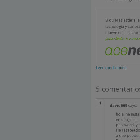
Si quieres estar a l
tecnología y conoc
mueve en el sector,
¡suscríbete a nuestr
Leer condiciones
5 comentario
david669
says:
hola, he inst
en el sign in
password..y n
He reseteado 
a que puede 