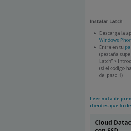
Instalar Latch
Descarga la ap
Windows Pho
Entra en tu
pa
(pestaña super
Latch” > Intro
(si el código 
del paso 1)
Leer nota de pren
clientes que lo de