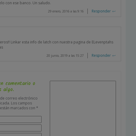
elo con ese banco. Un saludo.
Responder
29 enero, 2016 a las 9:16
os!! Linkar esta info de latch con nuestra pagina de ELevenptahs
as
Responder
20 junio, 2019 a las 15:27
un comentario o
 algo.
 de correo electrónico
icada.
Los campos
s están marcados con
*