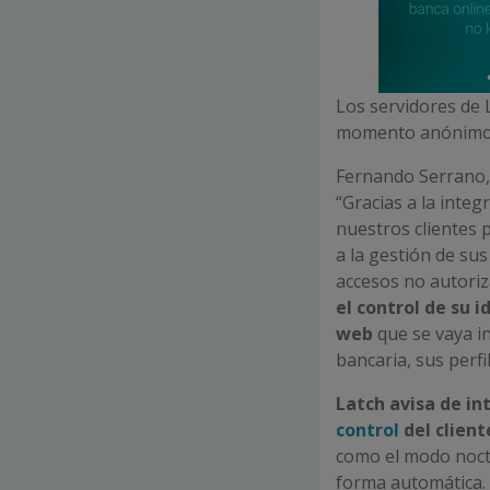
Los servidores de 
momento anónimo 
Fernando Serrano,
“Gracias a la integ
nuestros clientes 
a la gestión de sus
accesos no autori
el control de su i
web
que se vaya in
bancaria, sus perf
Latch avisa de in
control
del client
como el modo noct
forma automática.