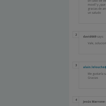
En caso de de
movil? y ¿que
gracias de a
un saludo
david669
says:
Vale, solucion
alain.lelouch
Me gustaría s
Gracias
Jesús Marrone 