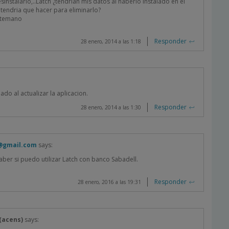
sinstalarlo,..Latch ¿tendrian mis datos al haberlo instalado en el
 tendria que hacer para eliminarlo?
ntemano
Responder
28 enero, 2014 a las 1:18
ado al actualizar la aplicacion.
Responder
28 enero, 2014 a las 1:30
e@gmail.com
says:
aber si puedo utilizar Latch con banco Sabadell.
Responder
28 enero, 2016 a las 19:31
(acens)
says: