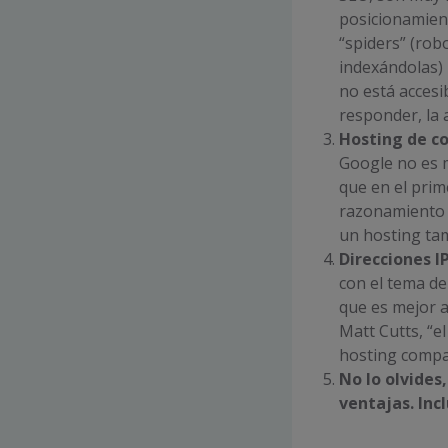
posicionamien
“spiders” (ro
indexándolas)
no está accesi
responder, la 
Hosting de co
Google no es 
que en el prim
razonamiento e
un hosting ta
Direcciones I
con el tema de
que es mejor a
Matt Cutts, “e
hosting compar
No lo olvides
ventajas. Inc