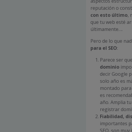
aspectos estructur
reputación o const
con esto último
,
que tu web esté ar
últimamente….
Pero de lo que nad
para el SEO
:
Parece ser qu
dominio
impor
decir Google 
solo año es má
montado para e
es recomendab
año. Amplia t
registrar domi
Fiabilidad, d
importantes pa
SEO, son muy 