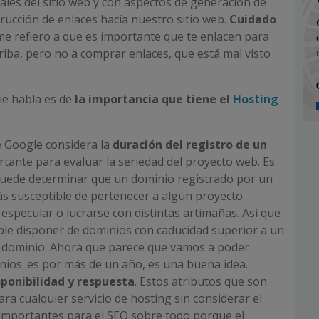
ales del sitio web y con aspectos de generación de
rucción de enlaces hacía nuestro sitio web.
Cuidado
 me refiero a que es importante que te enlacen para
riba, pero no a comprar enlaces, que está mal visto
ie habla es de
la importancia que tiene el
Hosting
e Google considera la
duración del registro de un
tante para evaluar la seriedad del proyecto web. Es
puede determinar que un dominio registrado por un
s susceptible de pertenecer a algún proyecto
specular o lucrarse con distintas artimañas. Así que
le disponer de dominios con caducidad superior a un
u dominio. Ahora que parece que vamos a poder
nios .es por más de un año, es una buena idea.
isponibilidad y respuesta
. Estos atributos que son
ra cualquier servicio de hosting sin considerar el
importantes para el SEO sobre todo porque el