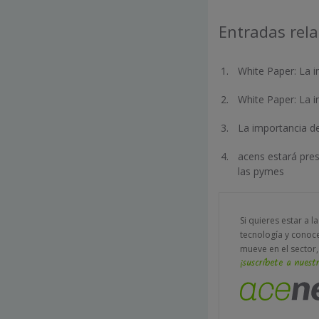
Entradas rel
White Paper: La i
White Paper: La 
La importancia de
acens estará pres
las pymes
Si quieres estar a l
tecnología y conoc
mueve en el sector,
¡suscríbete a nuestr