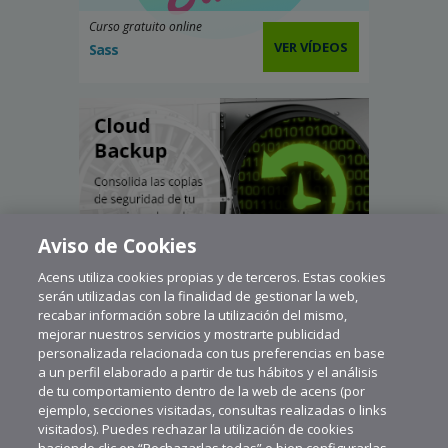
Curso gratuito online
VER VÍDEOS
Sass
Aviso de Cookies
Acens utiliza cookies propias y de terceros. Estas cookies
serán utilizadas con la finalidad de gestionar la web,
recabar información sobre la utilización del mismo,
mejorar nuestros servicios y mostrarte publicidad
personalizada relacionada con tus preferencias en base
a un perfil elaborado a partir de tus hábitos y el análisis
de tu comportamiento dentro de la web de acens (por
ejemplo, secciones visitadas, consultas realizadas o links
visitados). Puedes rechazar la utilización de cookies