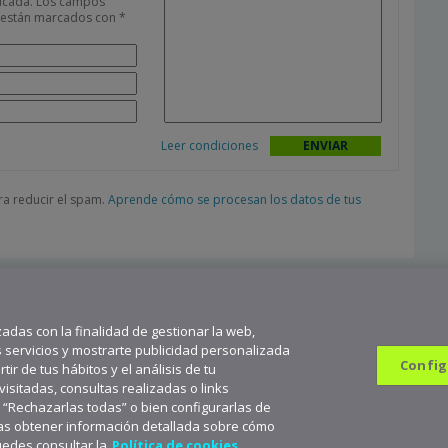
icada.
Los campos
s están marcados con
*
Leer condiciones
ara reducir el spam.
Aprende cómo se procesan los datos de tus
zadas con la finalidad de gestionar la web,
s servicios y mostrarte publicidad personalizada
Config
ir de tus hábitos y el análisis de tu
sitadas, consultas realizadas o links
n “Rechazarlas todas” o bien configurarlas de
682 823 179
9
seas obtener información detallada sobre cómo
scríbete a aceNews para mantenerte a la última
Suscribirme
uedes consultar la
Política de cookies