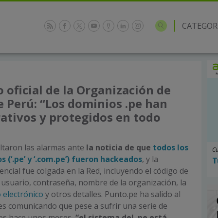
CATEGOR
oficial de la Organización de
 Perú: “Los dominios .pe han
ativos y protegidos en todo
ltaron las alarmas ante
la noticia de que
todos los
Cu
 (‘.pe’ y ‘.com.pe’) fueron hackeados
, y la
T
encial fue colgada en la Red, incluyendo el código de
 usuario, contraseña, nombre de la organización, la
 electrónico
y otros detalles. Punto.pe ha salido al
s comunicando que pese a sufrir una serie de
cos hace unos meses,
“el sistema del .pe está