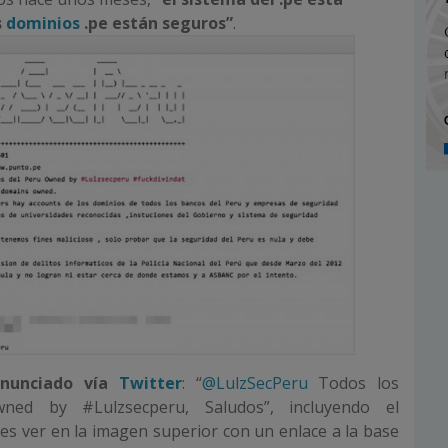
s
dominios
.pe están seguros”
.
anunciado vía
Twitter
: “
@LulzSecPeru
Todos los
ned by #Lulzsecperu, Saludos”, incluyendo el
es ver en la imagen superior con un enlace a la base