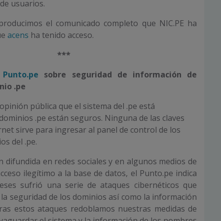
de usuarios.
eproducimos el comunicado completo que NIC.PE ha
ue
acens
ha tenido acceso.
***
l
Punto.pe
sobre seguridad de información de
io .pe
pinión pública que el sistema del .pe está
dominios .pe están seguros. Ninguna de las claves
net sirve para ingresar al panel de control de los
os del .pe.
n difundida en redes sociales y en algunos medios de
ceso ilegítimo a la base de datos, el Punto.pe indica
ses sufrió una serie de ataques cibernéticos que
la seguridad de los dominios así como la información
Tras estos ataques redoblamos nuestras medidas de
vaguardar el sistema y la información de los nombres