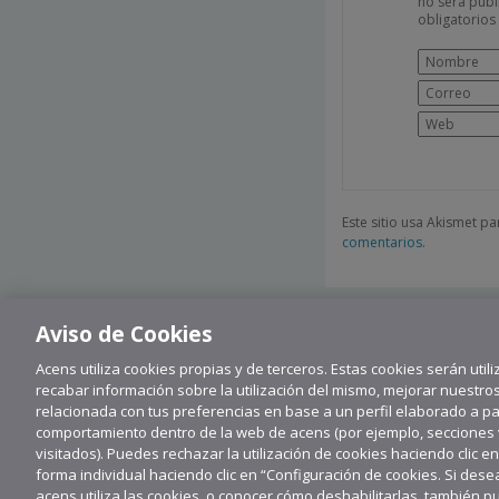
no será publ
obligatorio
Este sitio usa Akismet p
comentarios.
Aviso de Cookies
Acens utiliza cookies propias y de terceros. Estas cookies serán utili
recabar información sobre la utilización del mismo, mejorar nuestro
relacionada con tus preferencias en base a un perfil elaborado a part
comportamiento dentro de la web de acens (por ejemplo, secciones vi
visitados). Puedes rechazar la utilización de cookies haciendo clic e
forma individual haciendo clic en “Configuración de cookies. Si de
Su
acens utiliza las cookies, o conocer cómo deshabilitarlas, también p