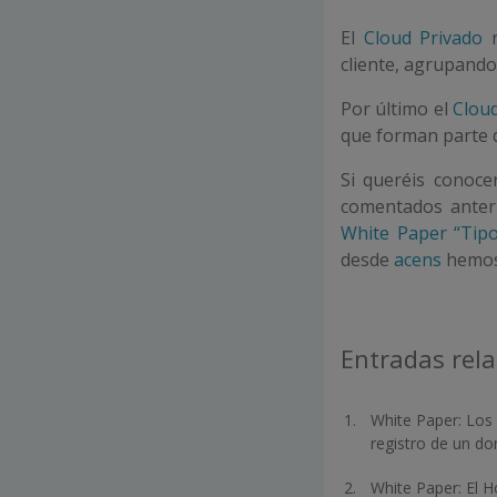
El
Cloud Privado
n
cliente, agrupando 
Por último el
Clou
que forman parte d
Si queréis conoce
comentados anter
White Paper “Tipo
desde
acens
hemos
Entradas rel
White Paper: Los 
registro de un do
White Paper: El H