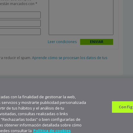
s están marcados con
*
Leer condiciones
ara reducir el spam.
Aprende cómo se procesan los datos de tus
zadas con la finalidad de gestionar la web,
s servicios y mostrarte publicidad personalizada
Config
ir de tus hábitos y el análisis de tu
sitadas, consultas realizadas o links
n “Rechazarlas todas” o bien configurarlas de
682 823 179
9
seas obtener información detallada sobre cómo
scríbete a aceNews para mantenerte a la última
Suscribirme
uedes consultar la
Política de cookies