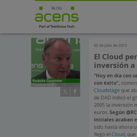
02 de julio de 2013
El Cloud pe
inversión a
“Hoy en día con 
con éxito”,
coment
Cloudstage
que abo
de DAD indicó el g
2005 la inversión 
euros.
Según @RCa
iniciales acaban 
sido hasta ahora u
llegó el
Cloud
, que