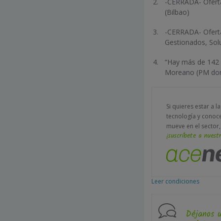
-CERRADA- Oferta
(Bilbao)
-CERRADA- Oferta
Gestionados, Sol
“Hay más de 142 m
Moreano (PM domi
Si quieres estar a l
tecnología y conoc
mueve en el sector,
¡suscríbete a nuestr
Leer condiciones
Déjanos 