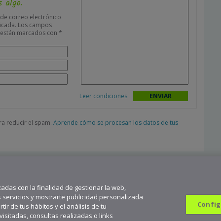
 algo.
 de correo electrónico
icada.
Los campos
s están marcados con
*
Leer condiciones
ara reducir el spam.
Aprende cómo se procesan los datos de tus
zadas con la finalidad de gestionar la web,
s servicios y mostrarte publicidad personalizada
Config
ir de tus hábitos y el análisis de tu
sitadas, consultas realizadas o links