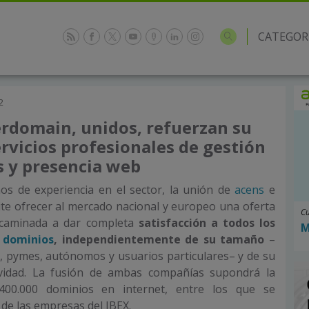
CATEGOR
2
erdomain, unidos, refuerzan su
ervicios profesionales de gestión
 y presencia web
s de experiencia en el sector, la unión de
acens
e
e ofrecer al mercado nacional y europeo una oferta
Cu
encaminada a dar completa
satisfacción a todos los
M
e
dominios
, independientemente de su tamaño
–
 pymes, autónomos y usuarios particulares– y de su
vidad. La fusión de ambas compañías supondrá la
400.000 dominios en internet, entre los que se
de las empresas del IBEX.