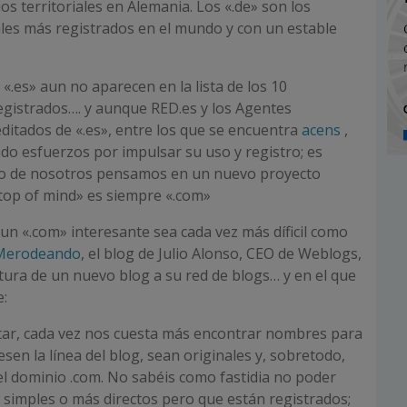
s territoriales en Alemania. Los «.de» son los
ales más registrados en el mundo y con un estable
«.es» aun no aparecen en la lista de los 10
registrados…. y aunque RED.es y los Agentes
ditados de «.es», entre los que se encuentra
acens
,
o esfuerzos por impulsar su uso y registro; es
uno de nosotros pensamos en un nuevo proyecto
top of mind» es siempre «.com»
n «.com» interesante sea cada vez más díficil como
Merodeando
, el blog de Julio Alonso, CEO de Weblogs,
rtura de un nuevo blog a su red de blogs… y en el que
e:
ar, cada vez nos cuesta más encontrar nombres para
sen la línea del blog, sean originales y, sobretodo,
l dominio .com. No sabéis como fastidia no poder
simples o más directos pero que están registrados;