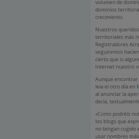
volumen de dominio
dominios territori
crecimiento.
Nuestros queridos 
territoriales más 
Registradores Acre
seguiremos haciend
cierto que si alg
Internet nuestro «
Aunque encontrar u
leia el otro día en
al anunciar la ape
decía, textualment
«Como podréis not
los blogs que expre
no tengan cogido e
usar nombres más 