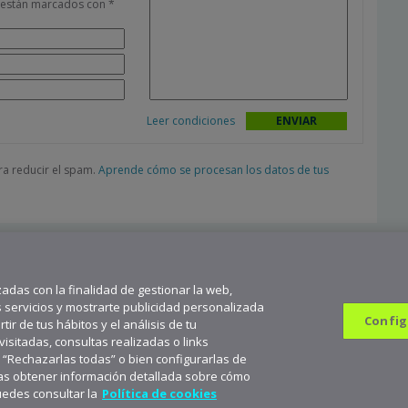
s están marcados con
*
Leer condiciones
ara reducir el spam.
Aprende cómo se procesan los datos de tus
zadas con la finalidad de gestionar la web,
s servicios y mostrarte publicidad personalizada
Config
ir de tus hábitos y el análisis de tu
sitadas, consultas realizadas o links
n “Rechazarlas todas” o bien configurarlas de
682 823 179
9
seas obtener información detallada sobre cómo
scríbete a aceNews para mantenerte a la última
Suscribirme
uedes consultar la
Política de cookies