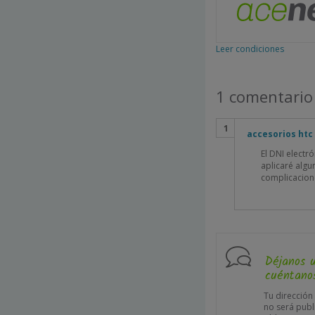
Leer condiciones
1 comentario
accesorios htc
El DNI electr
aplicaré algu
complicacione
Déjanos 
cuéntanos
Tu dirección
no será publ