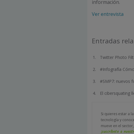
información.
Ver entrevista
Entradas rel
Twitter Photo Filt
#Infografía Cómo
#SMP7: nuevos fo
El cibersquating l
Si quieres estar a l
tecnología y conoc
mueve en el sector,
¡suscríbete a nuestr