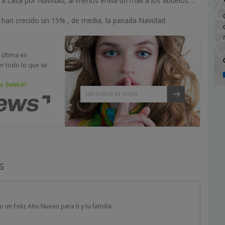
r a casa por Navidad, al menos envía un mail a los abuelos….
e han crecido un 15% , de media, la pasada Navidad
a última en
er todo lo que se
o boletín!
s
 un Feliz Año Nuevo para ti y tu familia.