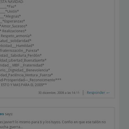
ESTA
NAVIDAD
:
______*Paz*
_____*Unión*
____*Alegrias*
____*Esperanzas*
___*Amor_Sucesos*
_* Realizaciones*
_* Respeto_armonía*
*Salud__solidaridad*
Felicidad___Humildad*
ofraternización__Pureza*
mistad__Sabiduría_Perdón*
ualdad_Libertad_BuenaSuerte*
eridad__
MBF
__Fraternidad*
íbrio__Dignidad__Benevolencia*
ndad_Paciência_Ventura _Fuerza*
dad-Prosperidad—_Reconocimento***
O
ESTO
Y
MAS
PARA
EL 2009**
Responder
30 diciembre, 2008 a las 14:11
nos
says:
s Javier!! lo mismo para ti y los tuyos. Confio en que ese talón no
mucha guerra…