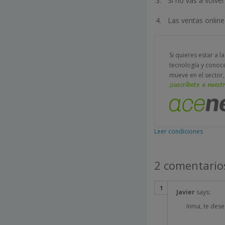
Si no vas a volve
Las ventas onlin
Si quieres estar a l
tecnología y conoc
mueve en el sector,
¡suscríbete a nuestr
Leer condiciones
2 comentario
Javier
says:
Inma, te deseo