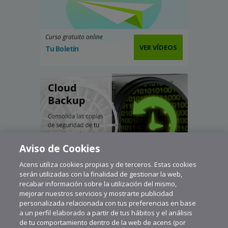
Curso gratuito online
VER VÍDEOS
Tu Boletín
Aviso de Cookies
Acens utiliza cookies propias y de terceros. Estas cookies
serán utilizadas con la finalidad de gestionar la web,
recabar información sobre la utilización del mismo,
mejorar nuestros servicios y mostrarte publicidad
personalizada relacionada con tus preferencias en base
a un perfil elaborado a partir de tus hábitos y el análisis
de tu comportamiento dentro de la web de acens (por