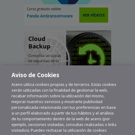
Curso gratuito online
VER VÍDEOS
Panda Antiransomware
Aviso de Cookies
Acens utiliza cookies propias y de terceros. Estas cookies
serán utilizadas con la finalidad de gestionar la web,
recabar información sobre la utilización del mismo,
mejorar nuestros servicios y mostrarte publicidad
personalizada relacionada con tus preferencias en base
a un perfil elaborado a partir de tus hábitos y el análisis
de tu comportamiento dentro de la web de acens (por
ejemplo, secciones visitadas, consultas realizadas o links
visitados). Puedes rechazar la utilización de cookies