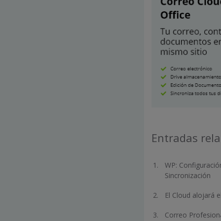
Entradas rel
WP: Configuración
Sincronización
El Cloud alojará 
Correo Profesiona