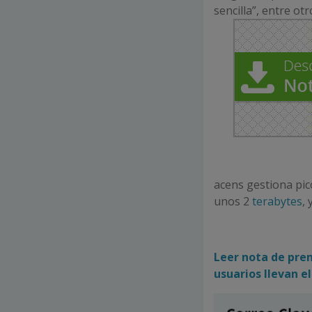
sencilla”, entre ot
acens gestiona pic
unos 2
terabytes
, 
Leer nota de prens
usuarios llevan e