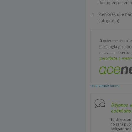
documentos en to
8 errores que hac
(infografía)
Si quieres estar a l
tecnología y conoc
mueve en el sector,
¡suscríbete a nuestr
Leer condiciones
Déjanos 
cuéntanos
Tu dirección
no será publ
obligatorio