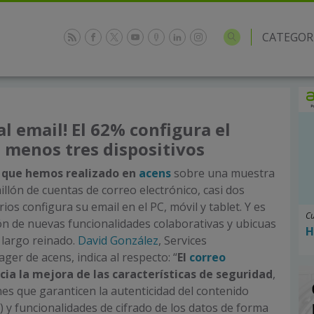
CATEGOR
al email! El 62% configura el
l menos tres dispositivos
 que hemos realizado en
acens
sobre una muestra
llón de cuentas de correo electrónico, casi dos
rios configura su email en el PC, móvil y tablet. Y es
Cu
ón de nuevas funcionalidades colaborativas y ubicuas
H
 largo reinado.
David González
, Services
r de acens, indica al respecto: “
El
correo
cia la mejora de las características de seguridad
,
nes que garanticen la autenticidad del contenido
) y funcionalidades de cifrado de los datos de forma