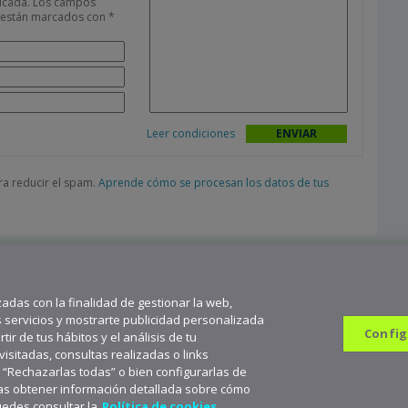
icada.
Los campos
s están marcados con
*
Leer condiciones
ara reducir el spam.
Aprende cómo se procesan los datos de tus
zadas con la finalidad de gestionar la web,
s servicios y mostrarte publicidad personalizada
Config
ir de tus hábitos y el análisis de tu
sitadas, consultas realizadas o links
n “Rechazarlas todas” o bien configurarlas de
682 823 179
9
seas obtener información detallada sobre cómo
scríbete a aceNews para mantenerte a la última
Suscribirme
uedes consultar la
Política de cookies