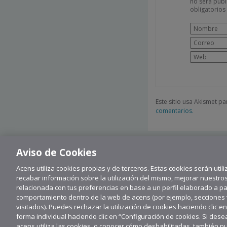
no será publ
obligatorio
Este sitio usa Akismet p
comentarios.
Aviso de Cookies
Acens utiliza cookies propias y de terceros. Estas cookies serán utili
recabar información sobre la utilización del mismo, mejorar nuestro
relacionada con tus preferencias en base a un perfil elaborado a part
comportamiento dentro de la web de acens (por ejemplo, secciones vi
visitados). Puedes rechazar la utilización de cookies haciendo clic e
forma individual haciendo clic en “Configuración de cookies. Si de
Su
acens utiliza las cookies, o conocer cómo deshabilitarlas, también p