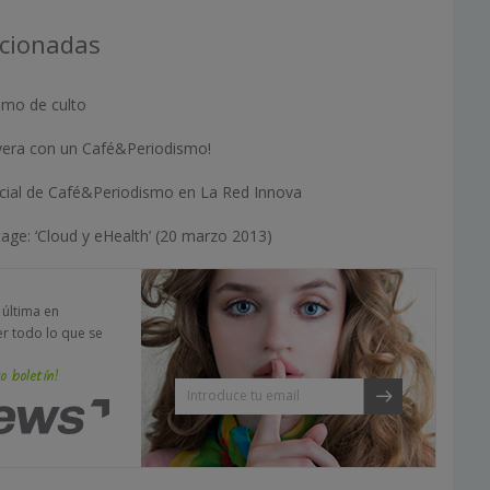
acionadas
smo de culto
avera con un Café&Periodismo!
cial de Café&Periodismo en La Red Innova
tage: ‘Cloud y eHealth’ (20 marzo 2013)
a última en
er todo lo que se
o boletín!