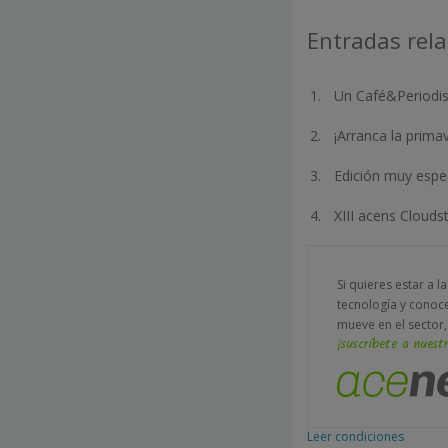
Entradas rel
Un Café&Periodi
¡Arranca la prim
Edición muy espe
XIII acens Clouds
Si quieres estar a l
tecnología y conoc
mueve en el sector,
¡suscríbete a nuestr
Leer condiciones