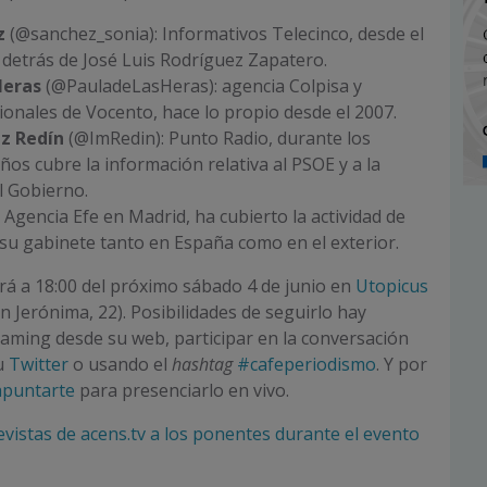
z
(@sanchez_sonia): Informativos Telecinco, desde el
 detrás de José Luis Rodríguez Zapatero.
Heras
(@PauladeLasHeras): agencia Colpisa y
ionales de Vocento, hace lo propio desde el 2007.
ez Redín
(@ImRedin): Punto Radio, durante los
años cubre la información relativa al PSOE y a la
l Gobierno.
Agencia Efe en Madrid, ha cubierto la actividad de
su gabinete tanto en España como en el exterior.
á a 18:00 del próximo sábado 4 de junio en
Utopicus
n Jerónima, 22). Posibilidades de seguirlo hay
aming desde su web, participar en la conversación
u
Twitter
o usando el
hashtag
#cafeperiodismo
. Y por
apuntarte
para presenciarlo en vivo.
evistas de acens.tv a los ponentes durante el evento