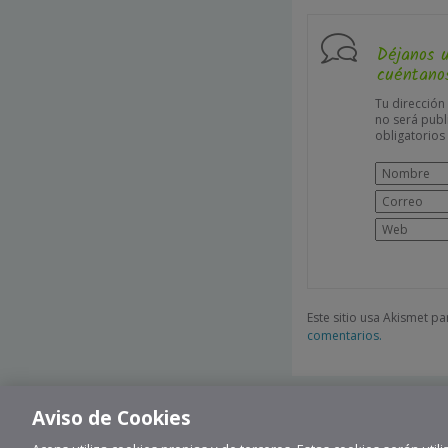
Déjanos 
cuéntanos
Tu dirección
no será publ
obligatorio
Este sitio usa Akismet p
comentarios.
Aviso de Cookies