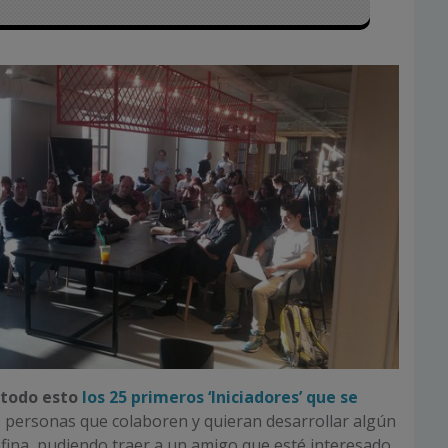
 todo esto
los 25 primeros ‘Iniciadores’ que se
r, personas que colaboren y quieran desarrollar algún
fina, pudiendo traer a un amigo que esté interesado.