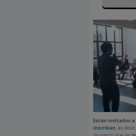
Están invitados a
inscriban
, es deci
proyecto que se de