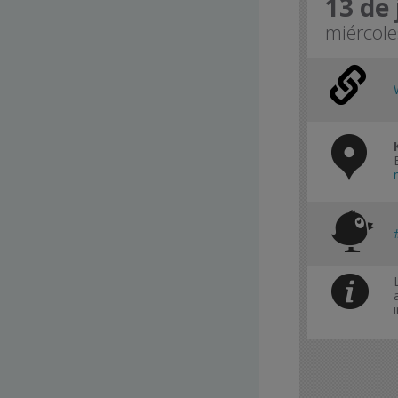
13 de 
miércole