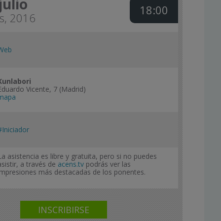
julio
18:00
s, 2016
Web
Kunlabori
Eduardo Vicente, 7 (Madrid)
mapa
#Iniciador
La asistencia es libre y gratuita, pero si no puedes
asistir, a través de
acens.tv
podrás ver las
impresiones más destacadas de los ponentes.
INSCRIBIRSE