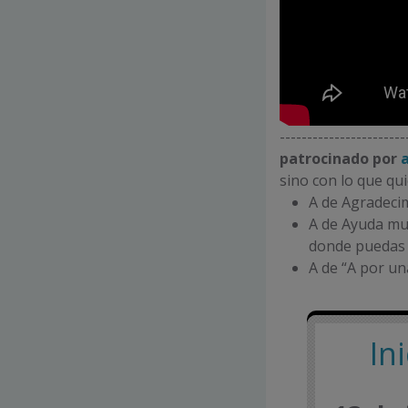
----------------------
patrocinado por
sino con lo que qu
A de Agradeci
A de Ayuda mu
donde puedas 
A de “A por un
In