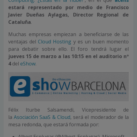
Computing: ¿Estás en la nube?
’, en el que
acens
estará representado por medio de Francisco
Javier Dueñas Aylagas, Director Regional de
Cataluña
.
Muchas empresas empiezan a beneficiarse de las
ventajas del
Cloud Hosting
y es un buen momento
para debatir sobre ello. El foro tendrá lugar el
jueves 15 de marzo a las 10:15 en el auditorio nº
4
del
eShow
.
Félix Iturbe Salsamendi, Vicepresidente de
la
Asociación SaaS & Cloud
, será el moderador de la
mesa redonda, que estará formada por:
Albert Esplugas (@Albert_Esplugas), Microsoft