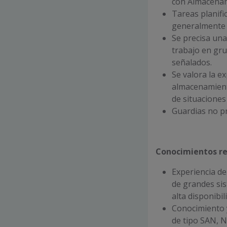
con Almacenam
Tareas planifi
generalmente f
Se precisa una
trabajo en gru
señalados.
Se valora la e
almacenamiento
de situaciones 
Guardias no pr
Conocimientos r
Experiencia d
de grandes si
alta disponibil
Conocimiento 
de tipo SAN, 