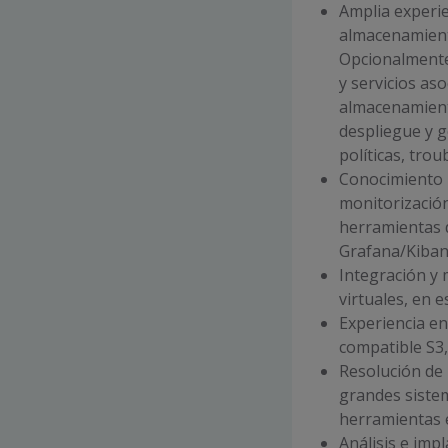
Amplia experie
almacenamiento
Opcionalmente
y servicios aso
almacenamiento
despliegue y g
políticas, trou
Conocimiento 
monitorización
herramientas d
Grafana/Kibana
Integración y
virtuales, en 
Experiencia en
compatible S3
Resolución de 
grandes siste
herramientas e
Análisis e imp