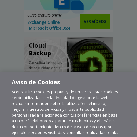
Curso gratuito online
VER VÍDEOS
Exchange Online
(Microsoft Office 365)
Aviso de Cookies
Acens utiliza cookies propias y de terceros. Estas cookies
serán utilizadas con la finalidad de gestionar la web,
recabar información sobre la utilización del mismo,
mejorar nuestros servicios y mostrarte publicidad
personalizada relacionada con tus preferencias en base
a un perfil elaborado a partir de tus hábitos y el análisis
de tu comportamiento dentro de la web de acens (por
ejemplo, secciones visitadas, consultas realizadas o links