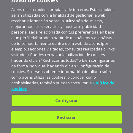
Aviso de Cookies
Acens utiliza cookies propias y de terceros. Estas cookies
serán utilizadas con la finalidad de gestionar la web,
recabar información sobre la utilización del mismo,
mejorar nuestros servicios y mostrarte publicidad
personalizada relacionada con tus preferencias en base
a un perfil elaborado a partir de tus hábitos y el análisis
de tu comportamiento dentro de la web de acens (por
ejemplo, secciones visitadas, consultas realizadas o links
visitados). Puedes rechazar la utilización de cookies
haciendo clic en “Rechazarlas todas” o bien configurarlas
de forma individual haciendo clic en “Configuración de
cookies. Si deseas obtener información detallada sobre
cómo acens utiliza las cookies, o conocer cómo
deshabilitarlas, también puedes consultar la
Política de
cookies
Configurar
Política de privacidad
Política de cookies
Rechazar
Aviso legal
Suscríbete a aceNews para
mantenerte a la última
682 823 179
900 103 293